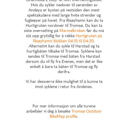
Grønnbua 2 tilbyr et flott overnattingssted.
Hvis du sykler nedover til sørenden av
Andøya er kysten på vestsiden den mest
spektakulære med lange hvite strender og
fugleøyer på havet. Fra Risøyhamn kan du ta
Hurtigruten nordover til Tromsø. Du kan ta
siste overnatting på
Marmelkroken
før du må
stå opp grytidlig for å rekke
Hurtigruten på
Risøyhamn klokken 04:15 til 04:30.
Alternativt kan du sykle til Harstad og ta
hurtigbåten tilbake til Tromsø. Syklene kan
sendes til Tromsø med båten fra Harstad
dersom du vil fly fra Evenes, men det er like
enkelt å bare ta båten til Tromsø og fly
derifra.
Vi har dessverre ikke mulighet til å kunne ta
imot syklene i retur fra Andenes.
For mer informasjon om alle turene
anbefaler vi deg å besøke
Tromsø Outdoor
BikeMap profile
.