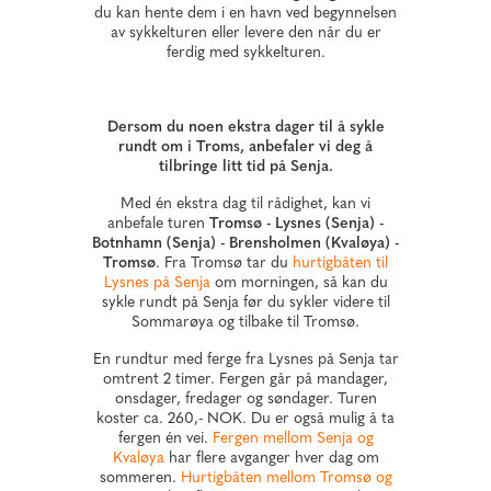
du kan hente dem i en havn ved begynnelsen
av sykkelturen eller levere den når du er
ferdig med sykkelturen.
Dersom du noen ekstra dager til å sykle
rundt om i Troms, anbefaler vi deg å
tilbringe litt tid på Senja.
Med én ekstra dag til rådighet, kan vi
anbefale turen
Tromsø - Lysnes (Senja) -
Botnhamn (Senja) - Brensholmen (Kvaløya) -
Tromsø
. Fra Tromsø tar du
hurtigbåten til
Lysnes på Senja
om morningen, så kan du
sykle rundt på Senja før du sykler videre til
Sommarøya og tilbake til Tromsø.
En rundtur med ferge fra Lysnes på Senja tar
omtrent 2 timer. Fergen går på mandager,
onsdager, fredager og søndager. Turen
koster ca. 260,- NOK. Du er også mulig å ta
fergen én vei.
Fergen mellom Senja og
Kvaløya
har flere avganger hver dag om
sommeren.
Hurtigbåten mellom Tromsø og