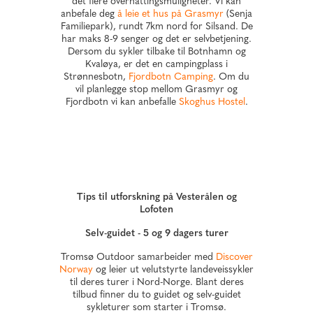
det flere overnattingsmuligheter. Vi kan
anbefale deg
å leie et hus på Grasmyr
(Senja
Familiepark), rundt 7km nord for Silsand. De
har maks 8-9 senger og det er selvbetjening.
Dersom du sykler tilbake til Botnhamn og
Kvaløya, er det en campingplass i
Strønnesbotn,
Fjordbotn Camping
. Om du
vil planlegge stop mellom Grasmyr og
Fjordbotn vi kan anbefalle
Skoghus Hostel
.
Tips til utforskning på Vesterålen og
Lofoten
Selv-guidet - 5 og 9 dagers turer
Tromsø Outdoor samarbeider med
Discover
Norway
og leier ut velutstyrte landeveissykler
til deres turer i Nord-Norge. Blant deres
tilbud finner du to guidet og selv-guidet
sykleturer som starter i Tromsø.