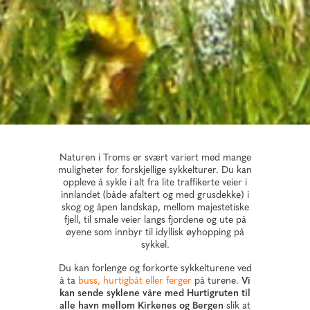
Naturen i Troms er svært variert med mange
muligheter for forskjellige sykkelturer. Du kan
oppleve å sykle i alt fra lite traffikerte veier i
innlandet (både afaltert og med grusdekke) i
skog og åpen landskap, mellom majestetiske
fjell, til smale veier langs fjordene og ute på
øyene som innbyr til idyllisk øyhopping på
sykkel.
Du kan forlenge og forkorte sykkelturene ved
å ta
buss, hurtigbåt eller ferger
på turene.
Vi
kan sende syklene våre med Hurtigruten til
alle havn mellom Kirkenes og Bergen
slik at