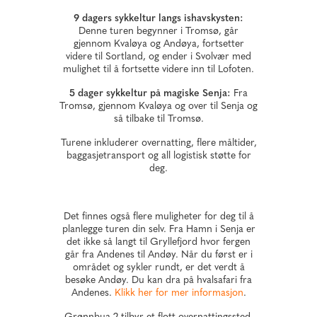
9 dagers sykkeltur langs ishavskysten:
Denne turen begynner i Tromsø, går
gjennom Kvaløya og Andøya, fortsetter
videre til Sortland, og ender i Svolvær med
mulighet til å fortsette videre inn til Lofoten.
5 dager sykkeltur på magiske Senja:
Fra
Tromsø, gjennom Kvaløya og over til Senja og
så tilbake til Tromsø.
Turene inkluderer overnatting, flere måltider,
baggasjetransport og all logistisk støtte for
deg.
Det finnes også flere muligheter for deg til å
planlegge turen din selv. Fra Hamn i Senja er
det ikke så langt til Gryllefjord hvor fergen
går fra Andenes til Andøy. Når du først er i
området og sykler rundt, er det verdt å
besøke Andøy. Du kan dra på hvalsafari fra
Andenes.
Klikk her for mer informasjon
.