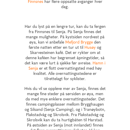
Finnsnes
har flere oppsatte avganger hver
dag.
Har du lyst på en lengre tur, kan du ta fergen
fra Finnsnes til Senja. På Senja finnes det
mange muligheter. På kystsiden nordvest på
øya, kan vi anbefale
Mefjord Brygge
den
første natten etter en tur ut til
Husøy
og
Skarvesteinen kafé. Det er rykter om at
denne kaféen har begrenset åpningstider, så
det kan være lurt å sjekke før avreise.
Hamn i
Senja
er et flott overnattingsted med høy
kvalitet. Alle overnattingsstedene er
tilrettelagt for syklister.
Hvis du vil se oppleve mer av Senja, finnes det
mange fine steder på sørsiden av øya, men
da med mye enklere overnattingssteder. Det
finnes campingplasser mellom Brygghaugen
og Silsand (Senja Camping), og i Tranøybotn,
Flakstadvåg og Skrolsvik. Fra Flakstadvåg og
Skrolsvik kan du ta hurtigbåten til Harstad.
På østsiden av Senja (mot innlandet) finnes