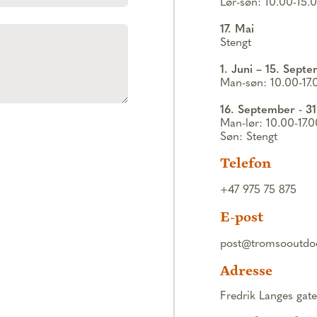
Lør-søn: 10.00-15.
17. Mai
Stengt
1. Juni – 15. Sept
Man-søn: 10.00-17.
16. September - 3
Man-lør: 10.00-17.
Søn: Stengt
Telefon
+47 975 75 875
E-post
post@tromsooutdo
Adresse
Fredrik Langes gat