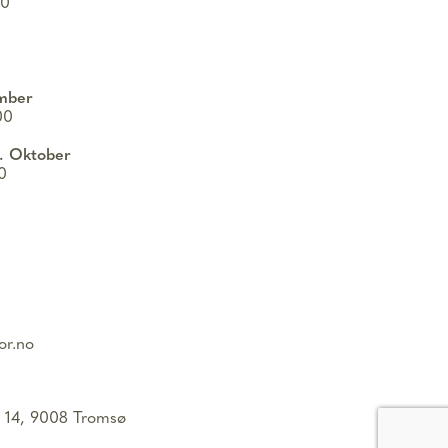
00
ember
00
1. Oktober
00
or.no
e 14, 9008 Tromsø