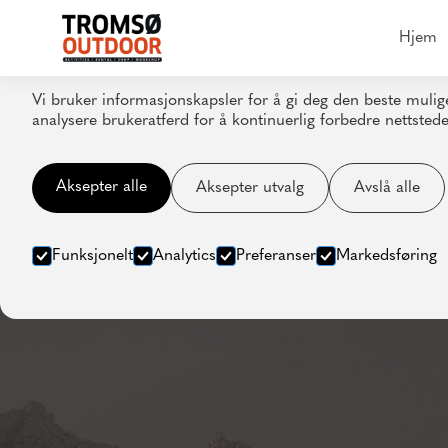
Informasjonskapsler
Hjem
Vi bruker informasjonskapsler for å gi deg den beste mulig
analysere brukeratferd for å kontinuerlig forbedre nettstede
Aksepter alle
Aksepter utvalg
Avslå alle
Funksjonelt
Analytics
Preferanser
Markedsføring